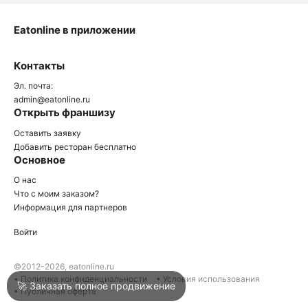
Eatonline в приложении
О
Контакты
О
Эл. почта:
admin@eatonline.ru
Открыть франшизу
Оставить заявку
Добавить ресторан бесплатно
Основное
Войти
О нас
Что с моим заказом?
Информация для партнеров
Город
Нижний Тагил
Войти
Написать в техподдержку
©2012-2026, eatonline.ru
• Политика конфиденциальности
• Условия использования
🚀 Заказать полное продвижение
• Публичная оферта