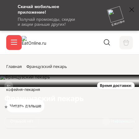
Скачай мобильное
номер
приложение!
SMS-
Получай промокоды, скидки
сообщение
Eatonline
и акции раньше других!
с
Акции
кодом
подтверждения
О сервисе
Главная
Французский пекарь
Время доставки:
Откры
кофейня-пекарня
Вход / регистрация
Французский пекарь
Читать дальше
Нет оценок
Отзывов нет
Информация